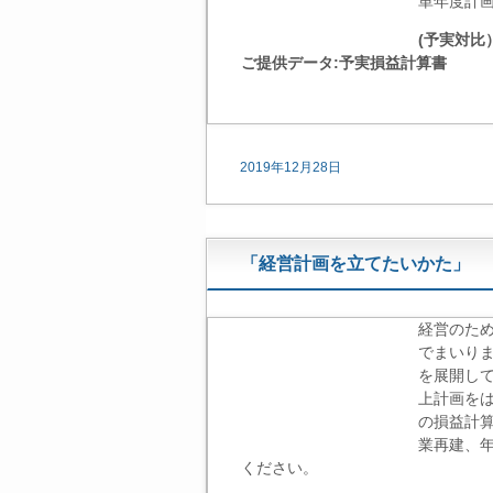
単年度計
(予実対比
ご提供データ:予実損益計算書
2019年12月28日
「経営計画を立てたいかた」
経営のた
でまいり
を展開し
上計画を
の損益計
業再建、
ください。