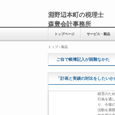
淵野辺本町の税理士
森豊会計事務所
トップページ
サービス・製品
トップ
›
製品
ご自で帳簿記入が困難なかた
「計画と実績の対比をしたいか
経営のた
行為を通
り、今後
活動を展